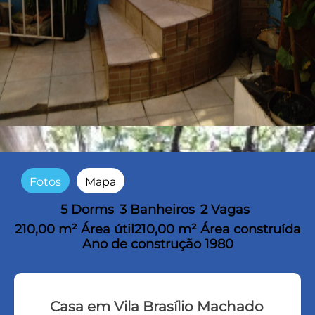
Fotos
Mapa
5 Dorms
3 Banheiros
2 Vagas
210,00 m² Área útil
210,00 m² Área construída
Ano de construção 1980
Casa em Vila Brasílio Machado