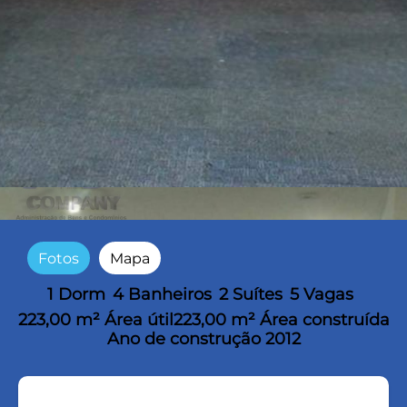
Fotos
Mapa
1 Dorm
4 Banheiros
2 Suítes
5 Vagas
223,00 m² Área útil
223,00 m² Área construída
Ano de construção 2012