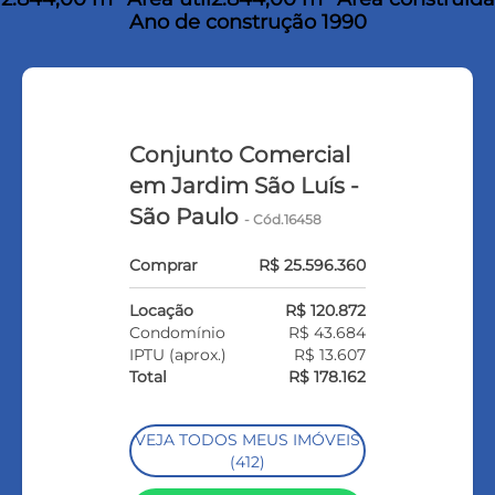
Ano de construção 1990
Conjunto Comercial
em Jardim São Luís -
São Paulo
- Cód.16458
Comprar
R$ 25.596.360
Locação
R$ 120.872
Condomínio
R$ 43.684
IPTU (aprox.)
R$ 13.607
Total
R$ 178.162
VEJA TODOS MEUS IMÓVEIS
(412)