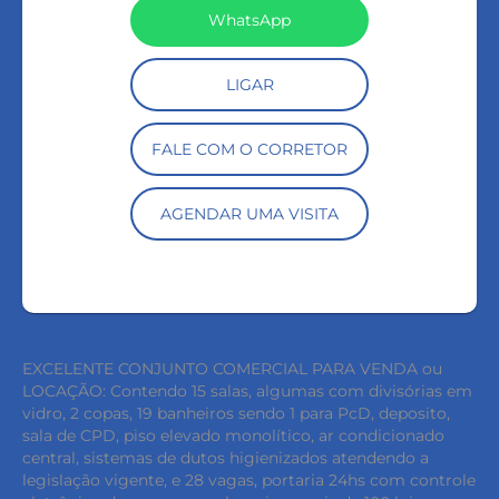
WhatsApp
LIGAR
FALE COM O CORRETOR
AGENDAR UMA VISITA
EXCELENTE CONJUNTO COMERCIAL PARA VENDA ou
LOCAÇÃO: Contendo 15 salas, algumas com divisórias em
vidro, 2 copas, 19 banheiros sendo 1 para PcD, deposito,
sala de CPD, piso elevado monolítico, ar condicionado
central, sistemas de dutos higienizados atendendo a
legislação vigente, e 28 vagas, portaria 24hs com controle