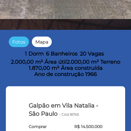
Fotos
Mapa
1 Dorm
6 Banheiros
20 Vagas
2.000,00 m² Área útil
2.000,00 m² Terreno
1.870,00 m² Área construída
Ano de construção 1966
Galpão em Vila Natalia -
São Paulo
- Cód.16745
Comprar
R$ 14.500.000