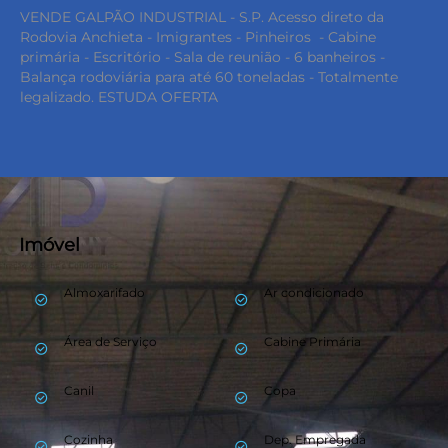
VENDE GALPÃO INDUSTRIAL - S.P. Acesso direto da
Rodovia Anchieta - Imigrantes - Pinheiros - Cabine
primária - Escritório - Sala de reunião - 6 banheiros -
Balança rodoviária para até 60 toneladas - Totalmente
legalizado. ESTUDA OFERTA
Imóvel
Almoxarifado
Ar condicionado
check_circle_outline
check_circle_outline
Área de Serviço
Cabine Primária
check_circle_outline
check_circle_outline
Canil
Copa
check_circle_outline
check_circle_outline
Cozinha
Dep. Empregada
check_circle_outline
check_circle_outline