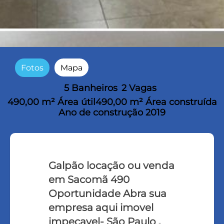
Fotos
Mapa
5 Banheiros
2 Vagas
490,00 m² Área útil
490,00 m² Área construída
Ano de construção 2019
Galpão locação ou venda
em Sacomã 490
Oportunidade Abra sua
empresa aqui imovel
impecavel- São Paulo
-