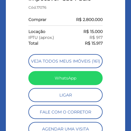
Cód.17076
Comprar
R$ 2.800.000
Locação
R$ 15.000
IPTU (aprox.)
R$ 917
Total
R$ 15.917
VEJA TODOS MEUS IMÓVEIS (161)
WhatsApp
LIGAR
FALE COM O CORRETOR
AGENDAR UMA VISITA