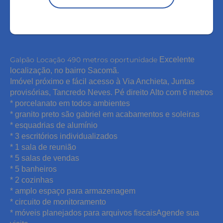
Galpão Locação 490 metros oportunidade
Excelente
localização, no bairro Sacomã.
Imóvel próximo e fácil acesso à Via Anchieta, Juntas
provisórias, Tancredo Neves.
Pé direito Alto com 6 metros
* porcelanato em todos ambientes
* granito preto são gabriel em acabamentos e soleiras
* esquadrias de alumínio
* 3 escritórios individualizados
* 1 sala de reunião
* 5 salas de vendas
* 5 banheiros
* 2 cozinhas
* amplo espaço para armazenagem
* circuito de monitoramento
* móveis planejados para arquivos fiscaisAgende sua