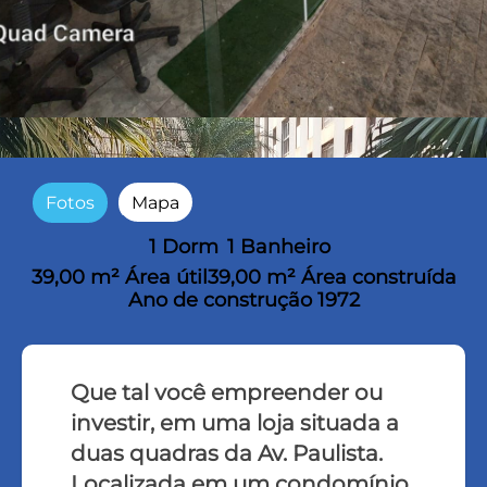
Fotos
Mapa
1 Dorm
1 Banheiro
39,00 m² Área útil
39,00 m² Área construída
Ano de construção 1972
Que tal você empreender ou
investir, em uma loja situada a
duas quadras da Av. Paulista.
Localizada em um condomínio