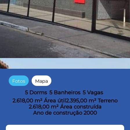
Fotos
Mapa
5 Dorms
5 Banheiros
5 Vagas
2.618,00 m² Área útil
2.395,00 m² Terreno
2.618,00 m² Área construída
Ano de construção 2000