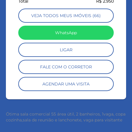
Total
R$ 2.950
VEJA TODOS MEUS IMÓVEIS (66)
WhatsApp
LIGAR
FALE COM O CORRETOR
AGENDAR UMA VISITA
Ótima sala comercial 55 área útil, 2 banheiros, 1vaga, copa
cozinha,sala de reunião e lanchonete, vaga para visitante
keyboard_backspace