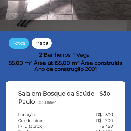
Fotos
Mapa
2 Banheiros
1 Vaga
55,00 m² Área útil
55,00 m² Área construída
Ano de construção 2001
Sala em Bosque da Saúde - São
Paulo
- Cód.15564
Locação
R$ 1.300
Condomínio
R$ 1.200
IPTU (aprox.)
R$ 450