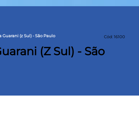
 Guarani (z Sul) - São Paulo
Cód: 16100
uarani (Z Sul) - São
 m² Área construída
5m
lizado nas imediações da Estação Conceição o
metros nas laterais. Por estar localizado