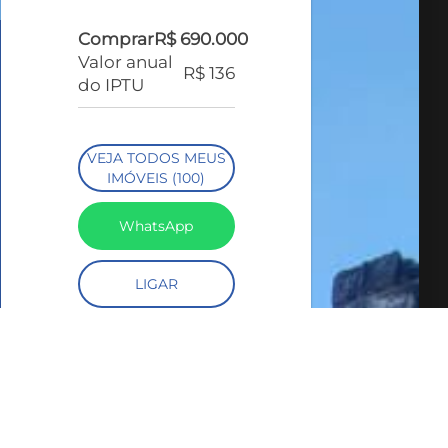
Comprar
R$ 690.000
Valor anual
R$ 136
do IPTU
VEJA TODOS MEUS
IMÓVEIS (100)
WhatsApp
LIGAR
FALE COM O
CORRETOR
AGENDAR UMA
VISITA