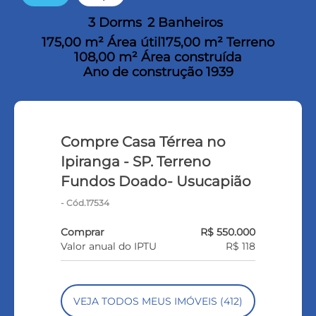
3 Dorms
2 Banheiros
175,00 m² Área útil
175,00 m² Terreno
108,00 m² Área construída
Ano de construção 1939
Compre Casa Térrea no
Ipiranga - SP. Terreno
Fundos Doado- Usucapião
- Cód.17534
Comprar
R$ 550.000
Valor anual do IPTU
R$ 118
VEJA TODOS MEUS IMÓVEIS (412)