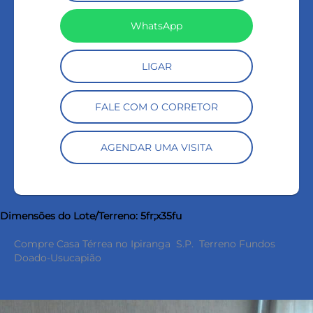
WhatsApp
LIGAR
FALE COM O CORRETOR
AGENDAR UMA VISITA
Dimensões do Lote/Terreno: 5fr;x35fu
Compre Casa Térrea no Ipiranga S.P. Terreno Fundos
Doado-Usucapião