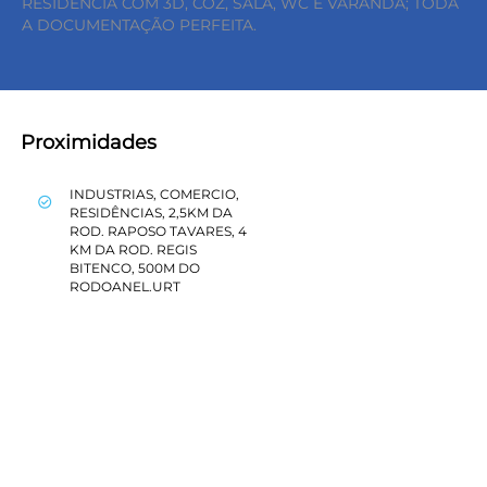
RESIDENCIA COM 3D, COZ, SALA, WC E VARANDA; TODA
A DOCUMENTAÇÃO PERFEITA.
Proximidades
INDUSTRIAS, COMERCIO,
check_circle_outline
RESIDÊNCIAS, 2,5KM DA
ROD. RAPOSO TAVARES, 4
keyboard_backspace
KM DA ROD. REGIS
BITENCO, 500M DO
RODOANEL.URT
SIMULE O FINANCIAMENTO