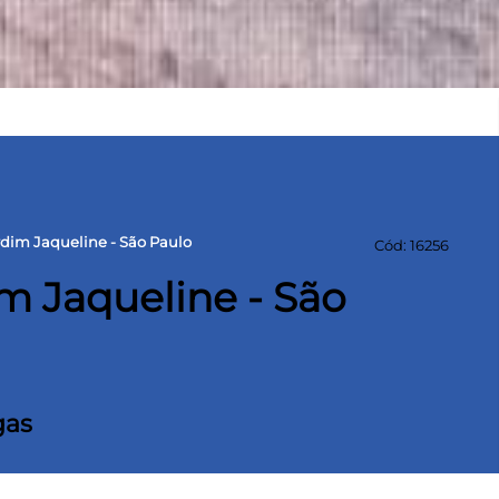
dim Jaqueline - São Paulo
Cód: 16256
m Jaqueline - São
gas