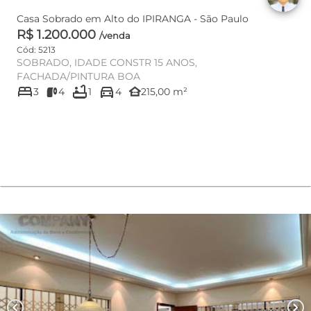
Casa Sobrado em Alto do IPIRANGA - São Paulo
R$ 1.200.000
/venda
Cód: 5213
SOBRADO, IDADE CONSTR 15 ANOS,
FACHADA/PINTURA BOA
bed
bathtub
directions_car
other_houses
3
4
1
4
215,00 m²
chevron_left
chevron_right