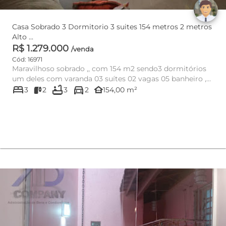
Casa Sobrado 3 Dormitorio 3 suites 154 metros 2 metros
Alto ...
R$ 1.279.000
/venda
Cód: 16971
Maravilhoso sobrado ,, com 154 m2 sendo3 dormitórios
um deles com varanda 03 suítes 02 vagas 05 banheiro ,
bed
bathtub
directions_car
corredor ...
other_houses
3
2
3
2
154,00 m²