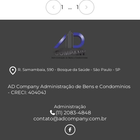
chevron_left
chevron_right
1 ... 1
room
R. Samambaia, 590
- Bosque da Saúde
- São Paulo
- SP
AD Company Administração de Bens e Condomínios
- CRECI: 40404J
Administração
(11) 2083-4848
contato@adcompany.com.br