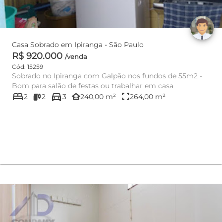
Casa Sobrado em Ipiranga - São Paulo
R$ 920.000
/venda
Cód: 15259
Sobrado no Ipiranga com Galpão nos fundos de 55m2 -
Bom para salão de festas ou trabalhar em casa
bed
directions_car
other_houses
fullscreen
2
2
3
240,00 m²
264,00 m²