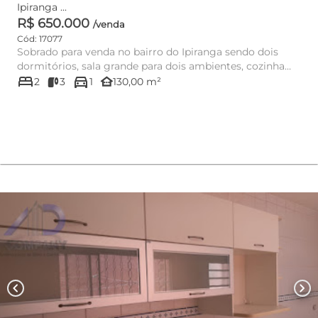
Ipiranga ...
R$ 650.000
/venda
Cód: 17077
Sobrado para venda no bairro do Ipiranga sendo dois
dormitórios, sala grande para dois ambientes, cozinha
bed
directions_car
grande, uma va...
other_houses
2
3
1
130,00 m²
chevron_left
chevron_right