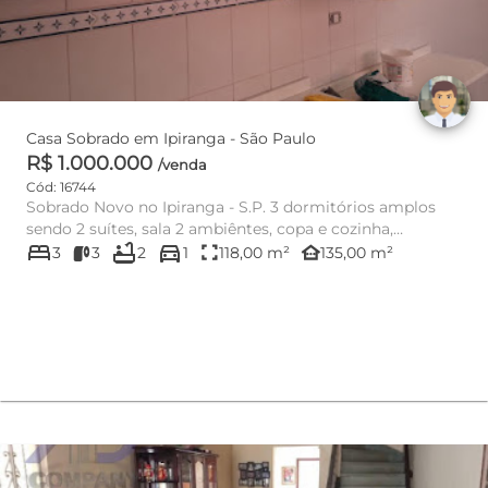
Casa Sobrado em Ipiranga - São Paulo
R$ 1.000.000
/venda
Cód: 16744
Sobrado Novo no Ipiranga - S.P. 3 dormitórios amplos
sendo 2 suítes, sala 2 ambiêntes, copa e cozinha,
bed
bathtub
directions_car
escritório ou 4o....
fullscreen
other_houses
3
3
2
1
118,00 m²
135,00 m²