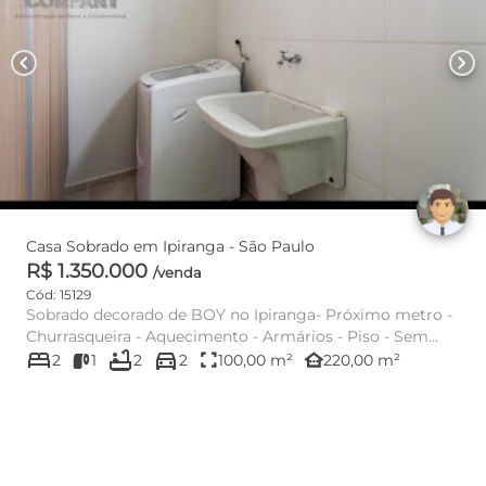
chevron_left
chevron_right
Casa Sobrado em Ipiranga - São Paulo
R$ 1.350.000
/venda
Cód: 15129
Sobrado decorado de BOY no Ipiranga- Próximo metro -
Churrasqueira - Aquecimento - Armários - Piso - Sem
bed
bathtub
directions_car
igual na região...
fullscreen
other_houses
2
1
2
2
100,00 m²
220,00 m²