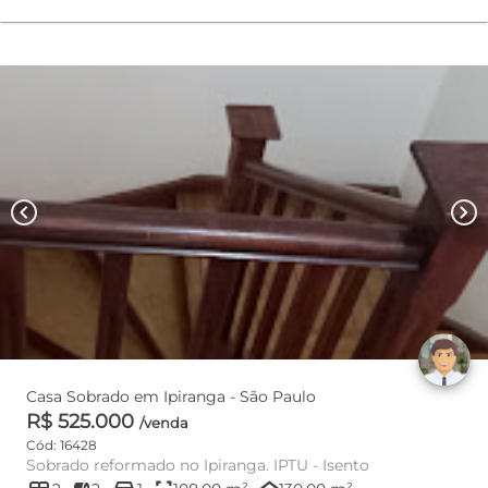
chevron_left
chevron_right
Casa Sobrado em Ipiranga - São Paulo
R$ 525.000
/venda
Cód: 16428
Sobrado reformado no Ipiranga. IPTU - Isento