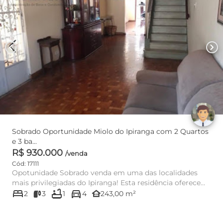
chevron_left
chevron_right
Sobrado Oportunidade Miolo do Ipiranga com 2 Quartos
e 3 ba...
R$ 930.000
/venda
Cód: 17111
Opotunidade Sobrado venda em uma das localidades
mais privilegiadas do Ipiranga! Esta residência oferece
bed
bathtub
directions_car
um ambiente es...
other_houses
2
3
1
4
243,00 m²