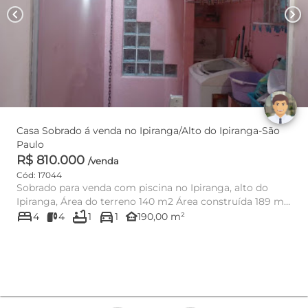
chevron_left
chevron_right
Casa Sobrado á venda no Ipiranga/Alto do Ipiranga-São
Paulo
R$ 810.000
/venda
Cód: 17044
Sobrado para venda com piscina no Ipiranga, alto do
Ipiranga, Área do terreno 140 m2 Área construída 189 m2
bed
bathtub
directions_car
Tem 4 met...
other_houses
4
4
1
1
190,00 m²