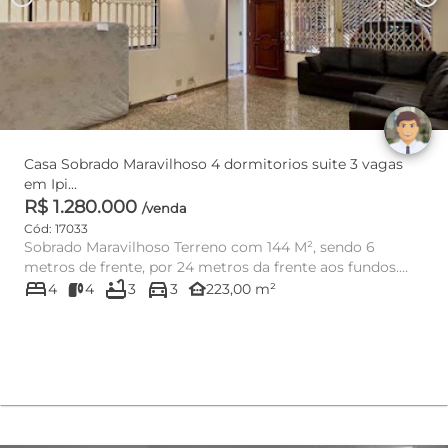
Casa Sobrado Maravilhoso 4 dormitorios suite 3 vagas
em Ipi...
R$ 1.280.000
/venda
Cód: 17033
Sobrado Maravilhoso Terreno com 144 M², sendo 6
metros de frente, por 24 metros da frente aos fundos.
bed
bathtub
directions_car
São, 223 M² de áre...
other_houses
4
4
3
3
223,00 m²