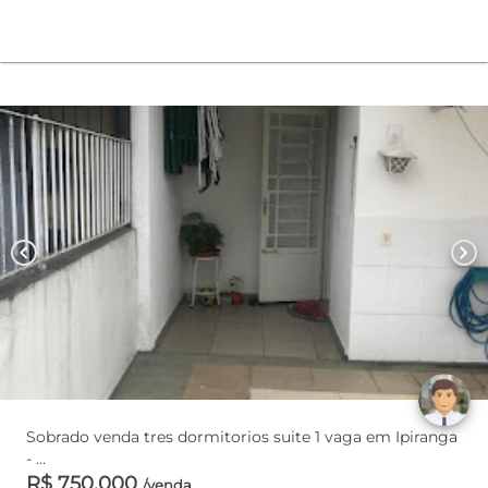
chevron_left
chevron_right
Sobrado venda tres dormitorios suite 1 vaga em Ipiranga
- ...
R$ 750.000
/venda