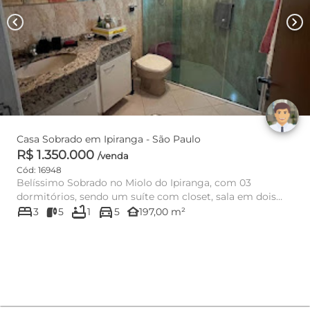
chevron_left
chevron_right
Casa Sobrado em Ipiranga - São Paulo
R$ 1.350.000
/venda
Cód: 16948
Belíssimo Sobrado no Miolo do Ipiranga, com 03
dormitórios, sendo um suíte com closet, sala em dois
bed
bathtub
directions_car
ambientes, cozinha ...
other_houses
3
5
1
5
197,00 m²